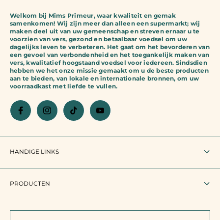
Welkom bij Mims Primeur, waar kwaliteit en gemak
samenkomen! Wij zijn meer dan alleen een supermarkt; wij
maken deel uit van uw gemeenschap en streven ernaar u te
voorzien van vers, gezond en betaalbaar voedsel om uw
dagelijks leven te verbeteren. Het gaat om het bevorderen van
een gevoel van verbondenheid en het toegankelijk maken van
vers, kwalitatief hoogstaand voedsel voor iedereen. Sindsdien
hebben we het onze missie gemaakt om u de beste producten
aan te bieden, van lokale en internationale bronnen, om uw
voorraadkast met liefde te vullen.
HANDIGE LINKS
Zoeken
PRODUCTEN
Gebruiksvoorwaarden
Alle producten
Juridische vermelding