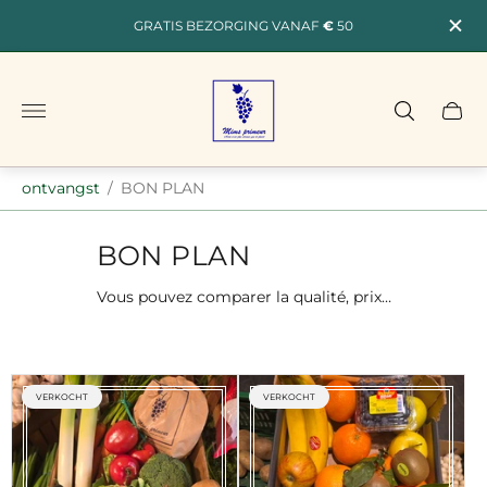
GRATIS BEZORGING VANAF
€
50
Winkellogo"
ontvangst
/
BON PLAN
BON PLAN
Vous pouvez comparer la qualité, prix…
ETIKET:
ETIKET:
VERKOCHT
VERKOCHT