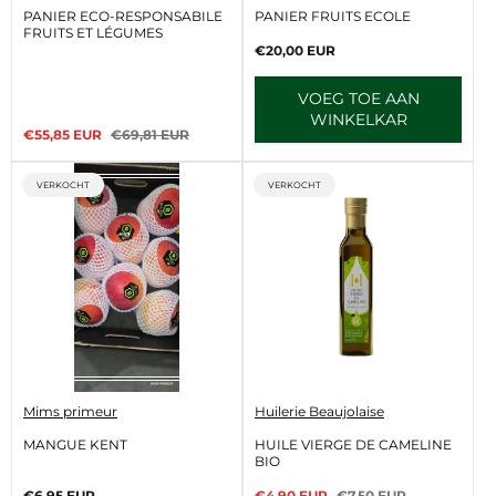
r
r
PANIER ECO-RESPONSABILE
PANIER FRUITS ECOLE
k
k
FRUITS ET LÉGUMES
o
o
Normale
€20,00 EUR
p
p
prijs
e
e
VOEG TOE AAN
r
r
:
:
WINKELKAR
Verkoopprijs
Normale
€55,85 EUR
€69,81 EUR
prijs
ETIKET:
ETIKET:
VERKOCHT
VERKOCHT
V
V
Mims primeur
Huilerie Beaujolaise
e
e
r
r
MANGUE KENT
HUILE VIERGE DE CAMELINE
k
k
BIO
o
o
p
p
Normale
Verkoopprijs
Normale
€6,95 EUR
€4,90 EUR
€7,50 EUR