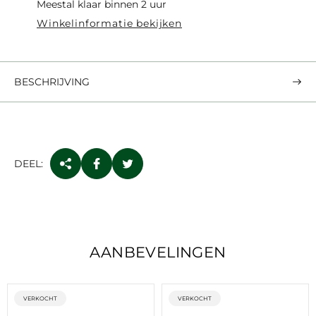
Meestal klaar binnen 2 uur
Winkelinformatie bekijken
BESCHRIJVING
DEEL:
AANBEVELINGEN
ETIKET:
ETIKET:
VERKOCHT
VERKOCHT