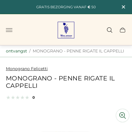
GRATIS BEZORGING VANAF
€
50
Winkellogo"
ontvangst
/
MONOGRANO - PENNE RIGATE IL CAPPELLI
Monograno Felicetti
MONOGRANO - PENNE RIGATE IL
CAPPELLI
totaal
0
Productrecensies:
examens
op
basis
van
statistieken