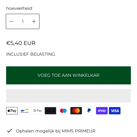
hoeveelheid:
N
€5,40 EUR
O
INCLUSIEF BELASTING.
R
M
A
VOEG TOE AAN WINKELKAR
L
E
P
R
I
J
S
Ophalen mogelijk bij
MIMS PRIMEUR