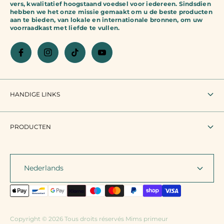
vers, kwalitatief hoogstaand voedsel voor iedereen. Sindsdien
hebben we het onze missie gemaakt om u de beste producten
aan te bieden, van lokale en internationale bronnen, om uw
voorraadkast met liefde te vullen.
HANDIGE LINKS
Zoeken
PRODUCTEN
Gebruiksvoorwaarden
Alle producten
Juridische vermelding
Nederlands
Exotisch land
Retourneren en terugbetaling
Rummo
Contact
Monograno Felicetti
Copyright © 2026 Tous droits réservés Mims primeur