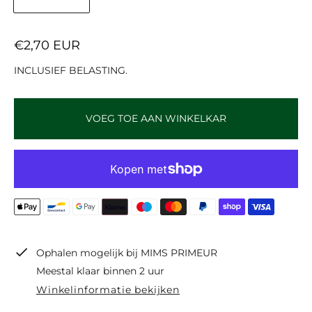
N
€2,70 EUR
O
INCLUSIEF BELASTING.
R
M
A
VOEG TOE AAN WINKELKAR
L
E
P
R
I
J
S
Ophalen mogelijk bij
MIMS PRIMEUR
Meestal klaar binnen 2 uur
Winkelinformatie bekijken