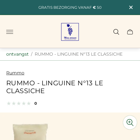
GRATIS BEZORGING VANAF
€
50
Winkellogo"
ontvangst
/
RUMMO - LINGUINE N°13 LE CLASSICHE
Rummo
RUMMO - LINGUINE N°13 LE
CLASSICHE
totaal
0
Productrecensies:
examens
op
basis
van
statistieken