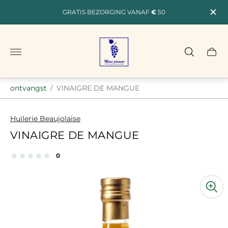
GRATIS BEZORGING VANAF
€
50
Winkellogo"
ontvangst
/
VINAIGRE DE MANGUE
Huilerie Beaujolaise
VINAIGRE DE MANGUE
totaal
0
Productrecensies:
examens
op
basis
van
statistieken