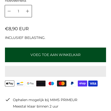
hoeveelheid:
N
€8,90 EUR
O
INCLUSIEF BELASTING.
R
M
A
VOEG TOE AAN WINKELKAR
L
E
P
R
I
J
S
Ophalen mogelijk bij
MIMS PRIMEUR
Meestal klaar binnen 2 uur