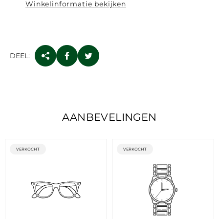
Winkelinformatie bekijken
DEEL:
AANBEVELINGEN
ETIKET:
ETIKET:
VERKOCHT
VERKOCHT