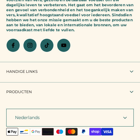
dagelijks leven te verbeteren. Het gaat om het bevorderen van
een gevoel van verbondenheid en het toegankelijk maken van
vers, kwalitatief hoogstaand voedsel voor iedereen. Sindsdien
hebben we het onze missie gemaakt om u de beste producten
aan te bieden, van lokale en internationale bronnen, om uw
voorraadkast met liefde te vullen.
HANDIGE LINKS
Zoeken
PRODUCTEN
Gebruiksvoorwaarden
Alle producten
Juridische vermelding
Nederlands
Exotisch land
Retourneren en terugbetaling
Rummo
Contact