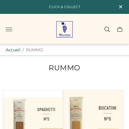
CLICK & COLLECT
Logo
du
magasin"
Accueil
/
RUMMO
RUMMO