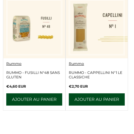
V
V
Rummo
Rummo
e
e
n
n
RUMMO - FUSILLI N°48 SANS
RUMMO - CAPPELLINI N°1 LE
d
d
GLUTEN
CLASSICHE
e
e
u
u
Prix
Prix
€4,60 EUR
€2,70 EUR
r
r
normal
normal
:
:
AJOUTER AU PANIER
AJOUTER AU PANIER