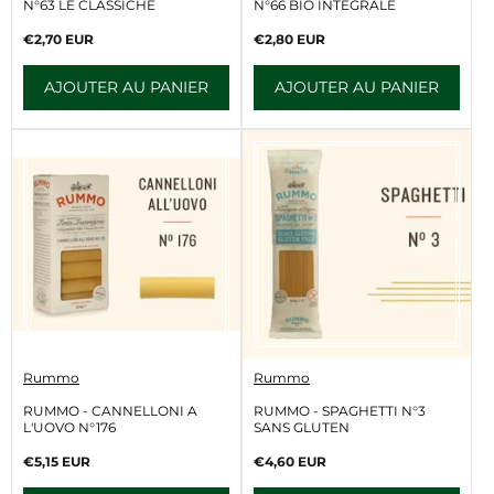
d
d
N°63 LE CLASSICHE
N°66 BIO INTEGRALE
e
e
u
u
Prix
Prix
€2,70 EUR
€2,80 EUR
r
r
normal
normal
:
:
AJOUTER AU PANIER
AJOUTER AU PANIER
V
V
Rummo
Rummo
e
e
n
n
RUMMO - CANNELLONI A
RUMMO - SPAGHETTI N°3
d
d
L'UOVO N°176
SANS GLUTEN
e
e
u
u
Prix
Prix
€5,15 EUR
€4,60 EUR
r
r
normal
normal
:
: