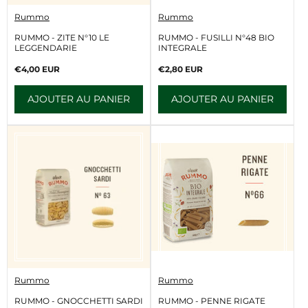
V
V
Rummo
Rummo
e
e
n
n
RUMMO - ZITE N°10 LE
RUMMO - FUSILLI N°48 BIO
d
d
LEGGENDARIE
INTEGRALE
e
e
u
u
Prix
Prix
€4,00 EUR
€2,80 EUR
r
r
normal
normal
:
:
AJOUTER AU PANIER
AJOUTER AU PANIER
V
V
Rummo
Rummo
e
e
n
n
RUMMO - GNOCCHETTI SARDI
RUMMO - PENNE RIGATE