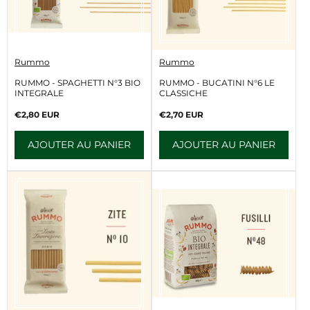
V
V
Rummo
Rummo
e
e
n
n
RUMMO - SPAGHETTI N°3 BIO
RUMMO - BUCATINI N°6 LE
d
d
INTEGRALE
CLASSICHE
e
e
u
u
Prix
Prix
€2,80 EUR
€2,70 EUR
r
r
normal
normal
:
:
AJOUTER AU PANIER
AJOUTER AU PANIER